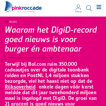
TOPdesk
Direct naar de content
BLOGS
Waarom het DigiD-record
goed nieuws is voor
burger én ambtenaar
Terwijl bij Bol.com ruim 350.000
cadeautjes over de digitale toonbank
rolden en PostNL 1,4 miljoen stukken
bezorgde, viel het haast niet op dat de
Rijksoverheid
enkele dagen vóór kerst
meldde dat dit jaar tweehonderd miljoen
maal is ingelogd met DigiD. De groei van
21 procent is goed nieuws voor