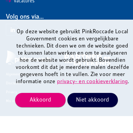
Vacatures
Volg ons via...
Op deze website gebruikt PinkRoccade Local
Government cookies en vergelijkbare
technieken. Dit doen we om de website goed
te kunnen laten werken en om te analyseren
hoe de website wordt gebruikt. Bovendien
voorkomt dit dat je meerdere malen dezelfde
gegevens hoeft in te vullen. Zie voor meer
Algemene voorwaarden
informatie onze
privacy- en cookieverklaring
.
Disclaimer
Privacy
Akkoord
Niet akkoord
Mis niets en ontvang onze nieuwsbrief