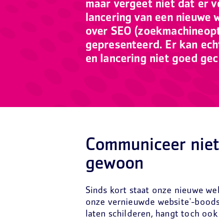
maar vergeet niet dat er v
lancering van een nieuwe 
over SEO (zoekmachineoptim
gepresenteerd. Er kan ech
en lancering niet goed ge
Communiceer niet 
gewoon
Sinds kort staat onze nieuwe we
onze vernieuwde website'-boodsc
laten schilderen, hangt toch oo