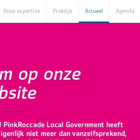
Onze expertise
Praktijk
Actueel
Agenda
Beleidsterreinen
Praktijkcases
Nieuws
Digita
Producten
Partner van
Blogs
Op
Betekenis
locati
Experts
Best
om op onze
Practices
Thema's
iBurgerzaken
bsite
Innovaties
! PinkRoccade Local Government heeft
igenlijk niet meer dan vanzelfsprekend,