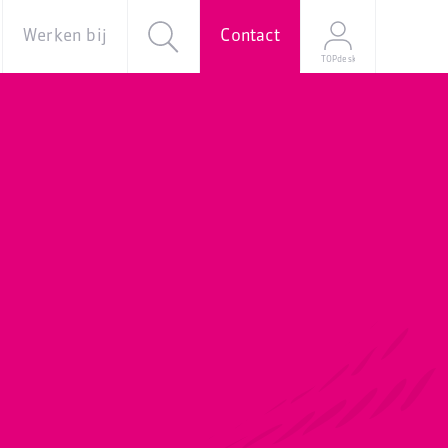
Werken bij
Contact
TOPdesk
al
Over ons
Vacatures
e
Onze
verhalen
Young
Professional
Programma
Stage
Mijn
sollicitatie