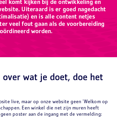
eel komt kijken bij de ontwikkeling en
website. Uiteraard is er goed nagedacht
alisatie) en is alle content netjes
ter veel fout gaan als de voorbereiding
coördineerd worden.
over wat je doet, doe het
bsite live, maar op onze website geen 'Welkom op
happen. Een winkel die net zijn muren heeft
k geen poster aan de ingang met de vermelding: