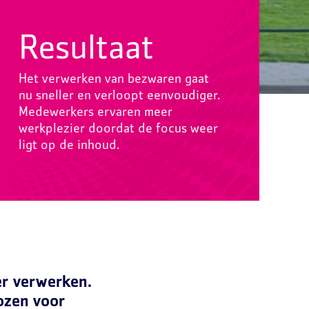
Resultaat
Het verwerken van bezwaren gaat
nu sneller en verloopt eenvoudiger.
Medewerkers ervaren meer
werkplezier doordat de focus weer
ligt op de inhoud.
er verwerken.
ozen voor