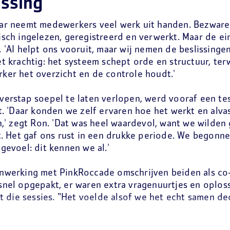
ssing
ar neemt medewerkers veel werk uit handen. Bezwar
sch ingelezen, geregistreerd en verwerkt. Maar de eind
 'AI helpt ons vooruit, maar wij nemen de beslissingen,'
t krachtig: het systeem schept orde en structuur, terwi
er het overzicht en de controle houdt.'
erstap soepel te laten verlopen, werd vooraf een t
t. 'Daar konden we zelf ervaren hoe het werkt en alv
n,' zegt Ron. 'Dat was heel waardevol, want we wilde
t. Het gaf ons rust in een drukke periode. We begonne
gevoel: dit kennen we al.'
werking met PinkRoccade omschrijven beiden als co-
nel opgepakt, er waren extra vragenuurtjes en oplo
it die sessies. “Het voelde alsof we het echt samen de