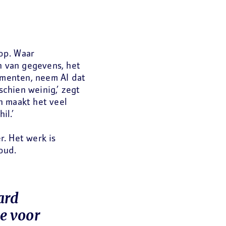
op. Waar
 van gegevens, het
menten, neem AI dat
schien weinig,’ zegt
n maakt het veel
il.’
. Het werk is
oud.
ard
e voor