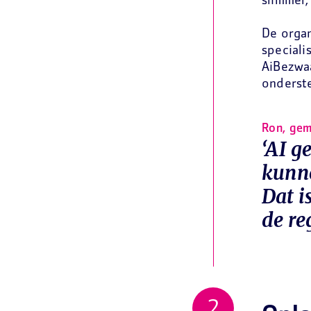
slimmer,
De organ
speciali
AiBezwaa
onderste
Ron, gem
‘AI g
kunne
Dat i
de reg