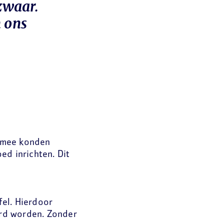
zwaar.
n ons
armee konden
ed inrichten. Dit
fel. Hierdoor
rd worden. Zonder