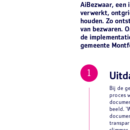
AiBezwaar, een 
verwerkt, ontgri
houden. Zo ontst
van bezwaren. O
de implementati
gemeente Montfe
Uitd
Bij de g
proces 
documen
beeld. ‘
document
transpar