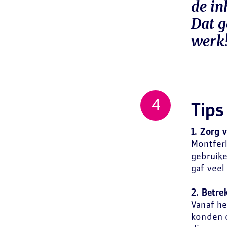
de in
Dat g
werk!
Tips
1. Zorg 
Montfer
gebruike
gaf veel
2. Betre
Vanaf he
konden 