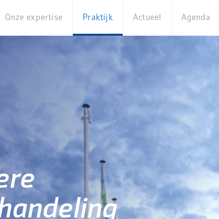
Onze expertise
Praktijk
Actueel
Agenda
Beleidsterreinen
Praktijkcases
Nieuws
Digita
Producten
Partner van
Blogs
Op
Betekenis
locati
Experts
Best
Practices
Thema's
iBurgerzaken
Innovaties
ere
handeling