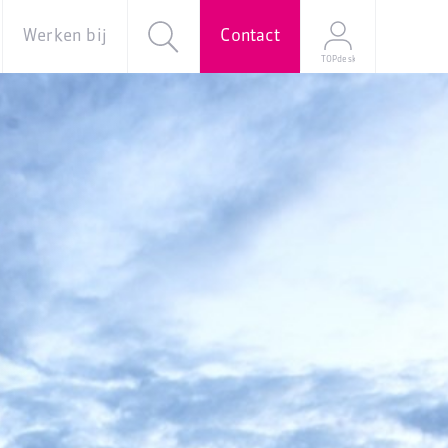
Werken bij
Contact
TOPdesk
al
Over ons
Vacatures
e
Onze
verhalen
Young
Professional
Programma
Stage
Mijn
sollicitatie