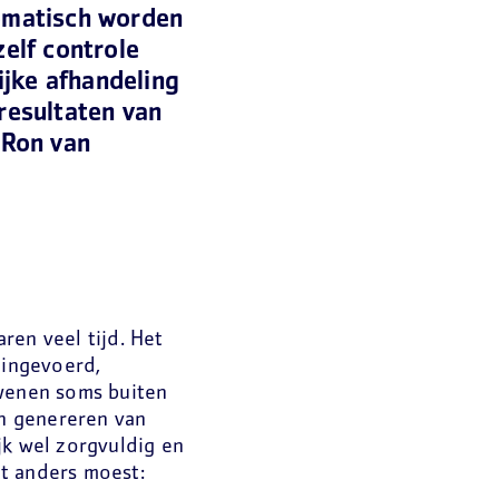
omatisch worden
elf controle
ijke afhandeling
resultaten van
 Ron van
ren veel tijd. Het
ingevoerd,
wenen soms buiten
en genereren van
jk wel zorgvuldig en
et anders moest: