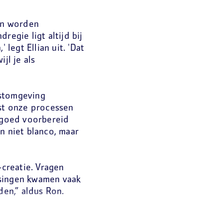
en worden
regie ligt altijd bij
 legt Ellian uit. 'Dat
jl je als
estomgeving
ast onze processen
n goed voorbereid
n niet blanco, maar
creatie. Vragen
ssingen kwamen vaak
den,” aldus Ron.