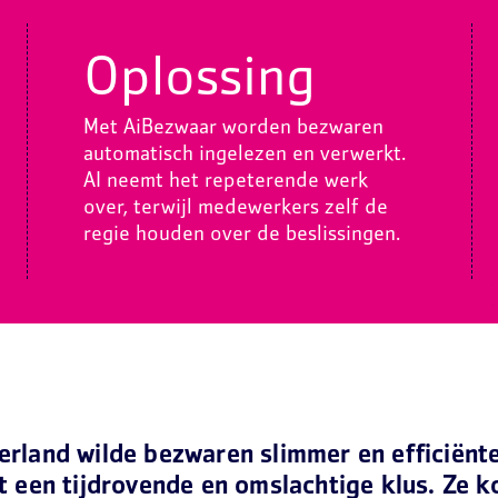
Oplossing
Met AiBezwaar worden bezwaren
automatisch ingelezen en verwerkt.
AI neemt het repeterende werk
over, terwijl medewerkers zelf de
regie houden over de beslissingen.
rland wilde bezwaren slimmer en efficiënt
 een tijdrovende en omslachtige klus. Ze k