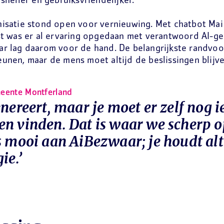
 sneller en gebruiksvriendelijker.
isatie stond open voor vernieuwing. Met chatbot Mai 
st was er al ervaring opgedaan met verantwoord AI-ge
r lag daarom voor de hand. De belangrijkste randvoo
unen, maar de mens moet altijd de beslissingen blijv
eente Montferland
enereert, maar je moet er zelf nog i
n vinden. Dat is waar we scherp op
s mooi aan AiBezwaar; je houdt alti
ie.’