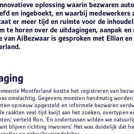
innovatieve oplossing waarin bezwaren aut
efd en ingeboekt, en waarbij medewerkers z
aat er meer tijd en ruimte voor de inhoudel
m te horen over de uitdagingen, aanpak en 
e van AiBezwaar is gesproken met Ellian en
rland.
aging
emeente Montferland kostte het registreren van bezwa
was omslachtig. Gegevens moesten handmatig worden 
ten opnieuw opgesteld en informele bezwaren verd
We raakten veel tijd kwijt aan het zoeken, overtypen 
en,’ verteld Ron. ‘En ondertussen wilden we natuurli
ant blijven richting inwoners’. Het was duidelijk dat h