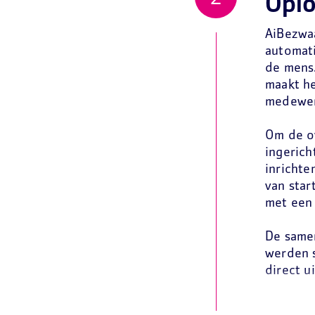
Oplo
AiBezwa
automati
de mens.
maakt he
medewerk
Om de ov
ingerich
inrichte
van star
met een 
De samen
werden s
direct u