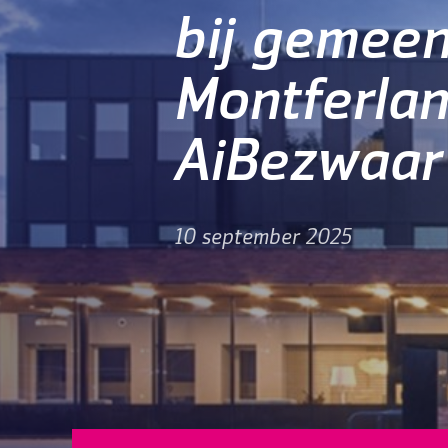
bij gemee
Montferla
AiBezwaar
10 september 2025