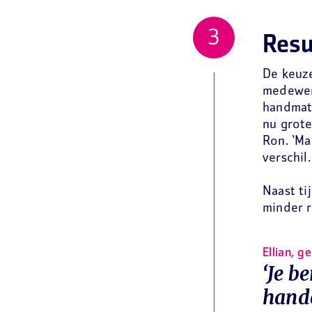
Resu
De keuz
medewer
handmat
nu grote
Ron. ‘Ma
verschil
Naast ti
minder 
Ellian, 
‘Je b
hande