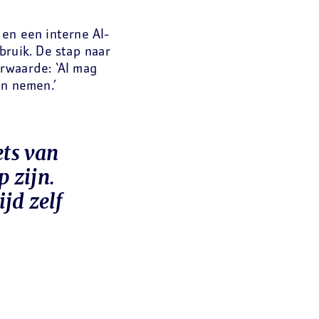
en een interne AI-
bruik. De stap naar
rwaarde: ‘AI mag
en nemen.’
ets van
 zijn.
jd zelf