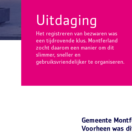
Uitdaging
Het registreren van bezwaren was
een tijdrovende klus. Montferland
zocht daarom een manier om dit
slimmer, sneller en
gebruiksvriendelijker te organiseren.
Gemeente Montfe
Voorheen was dit