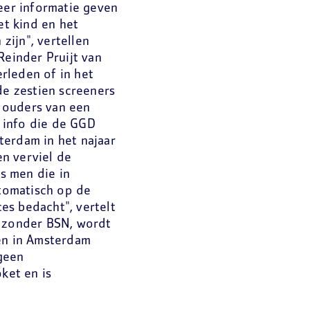
er informatie geven
et kind en het
ijn", vertellen
Reinder Pruijt van
rleden of in het
de zestien screeners
 ouders van een
 info die de GGD
terdam in het najaar
n verviel de
ls men die in
tomatisch op de
es bedacht", vertelt
n zonder BSN, wordt
ten in Amsterdam
geen
ket en is