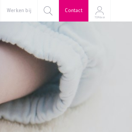
Werken bij
Contact
TOPdesk
al
Over ons
Vacatures
e
Onze
verhalen
Young
Professional
Programma
Stage
Mijn
sollicitatie