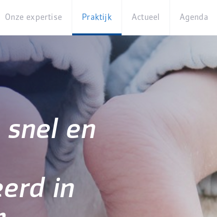
Onze expertise
Praktijk
Actueel
Agenda
Beleidsterreinen
Praktijkcases
Nieuws
Digita
Producten
Partner van
Blogs
Op
Betekenis
locati
Experts
Best
Practices
Thema's
iBurgerzaken
 snel en
Innovaties
erd in