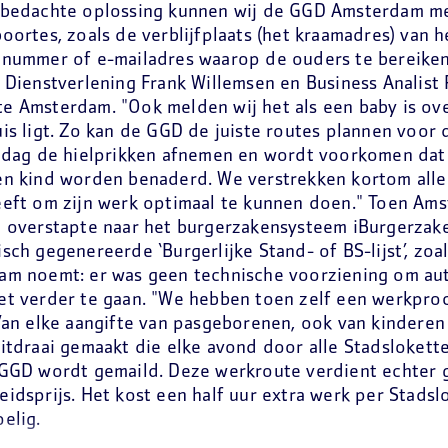
 bedachte oplossing kunnen wij de GGD Amsterdam me
oortes, zoals de verblijfplaats (het kraamadres) van h
nummer of e-mailadres waarop de ouders te bereiken z
 Dienstverlening Frank Willemsen en Business Analist 
 Amsterdam. "Ook melden wij het als een baby is ove
is ligt. Zo kan de GGD de juiste routes plannen voor 
e dag de hielprikken afnemen en wordt voorkomen dat
en kind worden benaderd. We verstrekken kortom alle
eft om zijn werk optimaal te kunnen doen." Toen Ams
 overstapte naar het burgerzakensysteem iBurgerzake
sch gegenereerde ‘Burgerlijke Stand- of BS-lijst’, zoa
am noemt: er was geen technische voorziening om au
t verder te gaan. "We hebben toen zelf een werkproc
Van elke aangifte van pasgeborenen, ook van kindere
itdraai gemaakt die elke avond door alle Stadsloket
 GGD wordt gemaild. Deze werkroute verdient echter 
idsprijs. Het kost een half uur extra werk per Stadslo
elig.