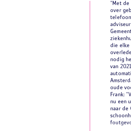
"Met de
over geb
telefoon
adviseur
Gemeente
ziekenhu
die elk
overled
nodig he
van 2021
automati
Amsterd
oude voe
Frank: "
nu een u
naar de
schoonhe
foutgevo