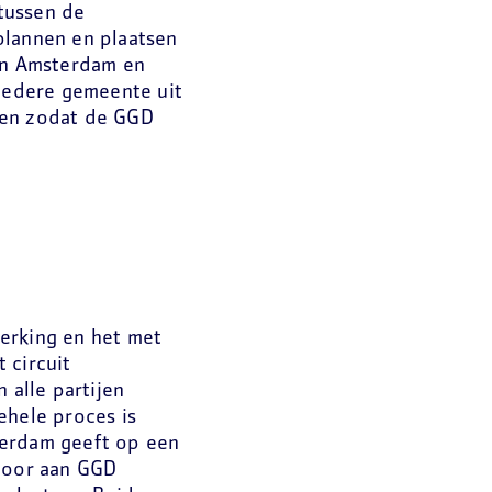
tussen de
plannen en plaatsen
sen Amsterdam en
iedere gemeente uit
ten zodat de GGD
erking en het met
 circuit
 alle partijen
ehele proces is
terdam geeft op een
 door aan GGD