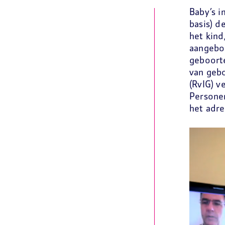
Baby’s i
basis) d
het kind
aangebor
geboorte
van gebo
(RvIG) v
Personen
het adre