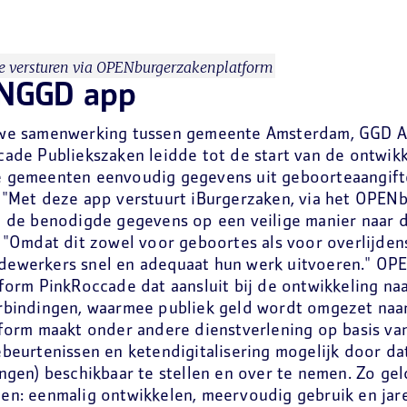
e versturen via OPENburgerzakenplatform
NGGD app
we samenwerking tussen gemeente Amsterdam, GGD 
ade Publiekszaken leidde tot de start van de ontwik
 gemeenten eenvoudig gegevens uit geboorteaangift
"Met deze app verstuurt iBurgerzaken, via het OPEN
 de benodigde gegevens op een veilige manier naar d
 "Omdat dit zowel voor geboortes als voor overlijden
ewerkers snel en adequaat hun werk uitvoeren." OPE
form PinkRoccade dat aansluit bij de ontwikkeling na
rbindingen, waarmee publiek geld wordt omgezet naar
form maakt onder andere dienstverlening op basis va
beurtenissen en ketendigitalisering mogelijk door dat
ngen) beschikbaar te stellen en over te nemen. Zo gel
n: eenmalig ontwikkelen, meervoudig gebruik en jaren