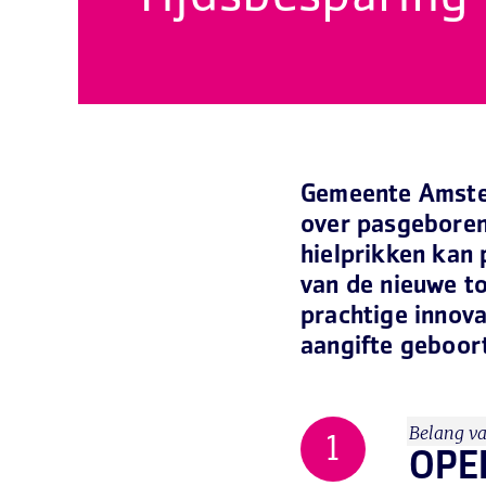
Gemeente Amster
over pasgeboren
hielprikken kan 
van de nieuwe t
prachtige innova
aangifte geboort
Belang va
OPE