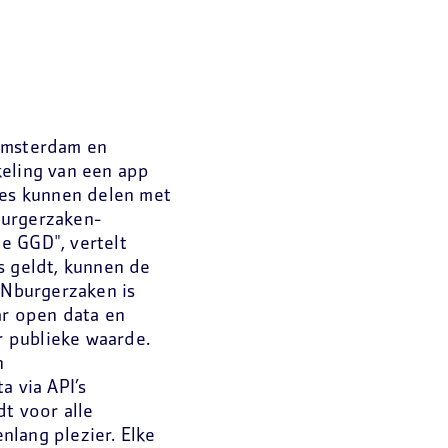
Amsterdam en
keling van een app
es kunnen delen met
burgerzaken-
e GGD", vertelt
s geldt, kunnen de
Nburgerzaken is
ar open data en
 publieke waarde.
n
a via API’s
dt voor alle
lang plezier. Elke