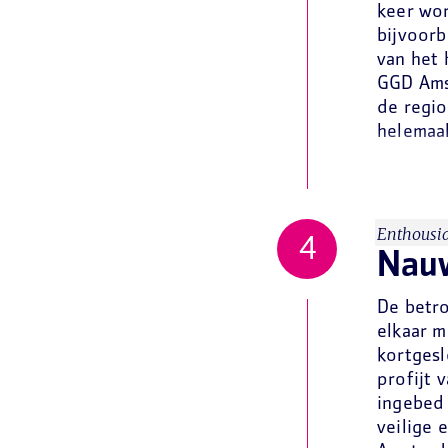
keer wo
bijvoorb
van het 
GGD Ams
de regi
helemaal
Enthousia
Nau
De betro
elkaar m
kortgesl
profijt 
ingebed 
veilige 