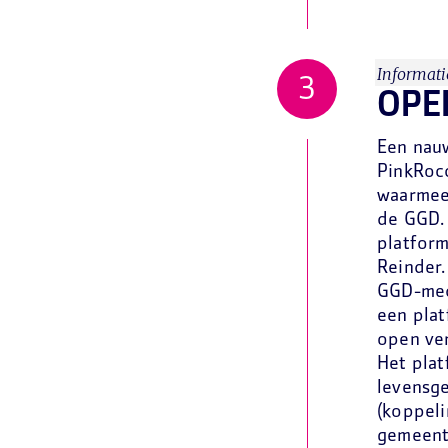
Informati
OPE
Een nau
PinkRocc
waarmee
de GGD. 
platform
Reinder.
GGD-med
een plat
open ve
Het plat
levensge
(koppeli
gemeente