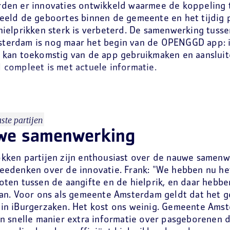
rden er innovaties ontwikkeld waarmee de koppeling 
eeld de geboortes binnen de gemeente en het tijdig 
hielprikken sterk is verbeterd. De samenwerking tus
terdam is nog maar het begin van de OPENGGD app: 
o kan toekomstig van de app gebruikmaken en aanslui
 compleet is met actuele informatie.
ste partijen
we samenwerking
kken partijen zijn enthousiast over de nauwe samenw
eedenken over de innovatie. Frank: "We hebben nu het
oten tussen de aangifte en de hielprik, en daar hebben
van. Voor ons als gemeente Amsterdam geldt dat het g
in iBurgerzaken. Het kost ons weinig. Gemeente Ams
en snelle manier extra informatie over pasgeborenen