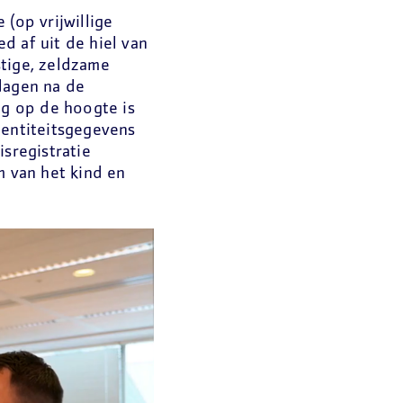
(op vrijwillige
d af uit de hiel van
stige, zeldzame
dagen na de
ig op de hoogte is
dentiteitsgegevens
isregistratie
m van het kind en