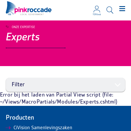
TOPdesk
Direct naar de content
ONZE EXPERTISE
Experts
Filter
Error bij het laden van Partial View script (file:
~/Views/MacroPartials/Modules/Experts.cshtml)
Producten
CiVision Samenlevingszaken