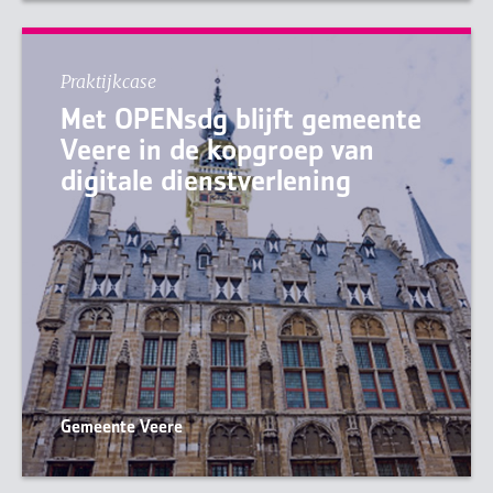
Praktijkcase
Met OPENsdg blijft gemeente
Veere in de kopgroep van
digitale dienstverlening
Gemeente Veere