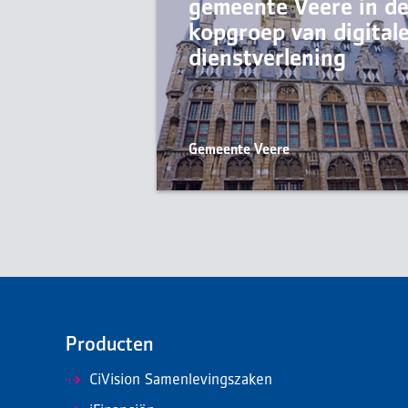
gemeente Veere in d
kopgroep van digital
dienstverlening
Gemeente Veere
Producten
CiVision Samenlevingszaken