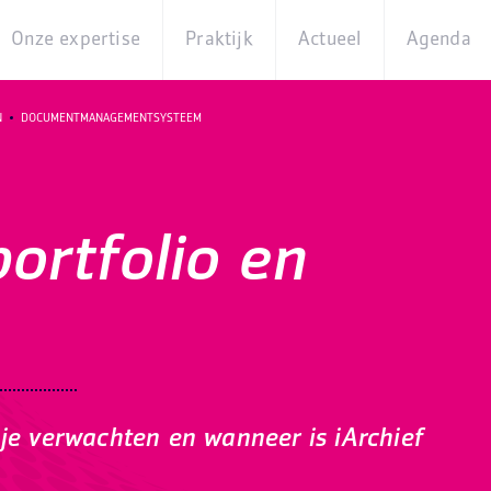
Onze expertise
Praktijk
Actueel
Agenda
Beleidsterreinen
Praktijkcases
Nieuws
Digita
N
DOCUMENTMANAGEMENTSYSTEEM
Producten
Partner van
Blogs
Op
Betekenis
locati
Experts
Best
portfolio en
Practices
Thema's
iBurgerzaken
Innovaties
 je verwachten en wanneer is iArchief