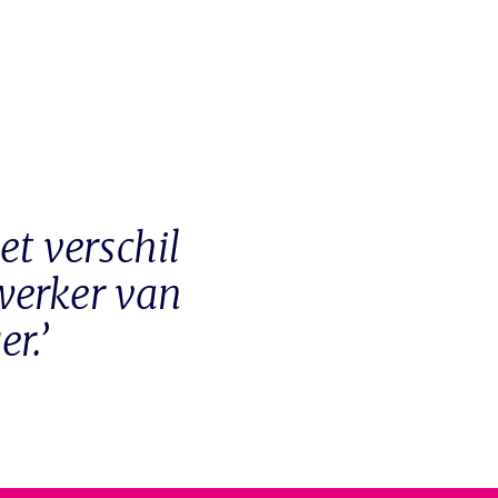
et verschil
werker van
r.’