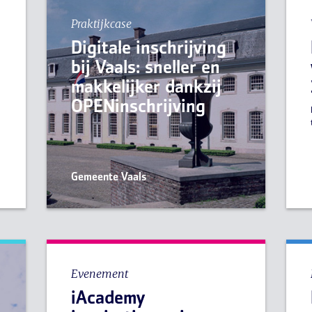
Praktijkcase
Digitale inschrijving
bij Vaals: sneller en
makkelijker dankzij
e
OPENinschrijving
Gemeente Vaals
Evenement
iAcademy