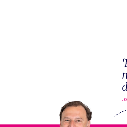
‘
m
d
J