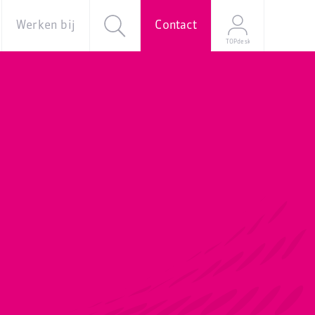
Werken bij
Contact
TOPdesk
al
Over ons
Vacatures
e
Onze
verhalen
Young
Professional
Programma
Stage
Mijn
sollicitatie