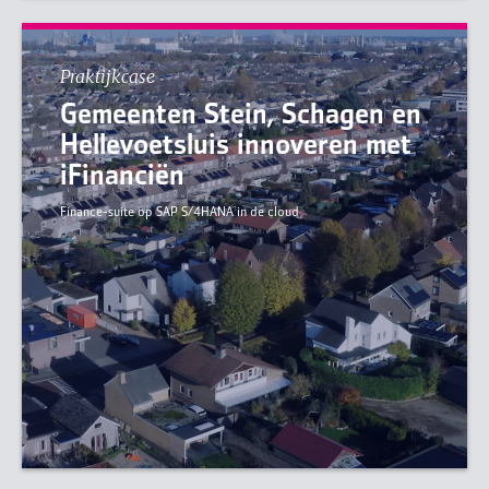
Praktijkcase
Gemeenten Stein, Schagen en
Hellevoetsluis innoveren met
iFinanciën
Finance-suite op SAP S/4HANA in de cloud