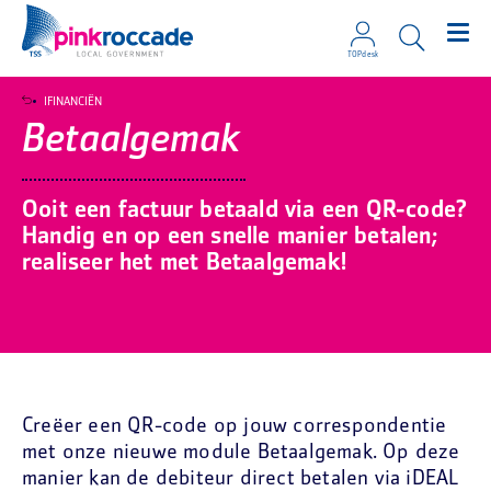
TOPdesk
Direct naar de content
IFINANCIËN
Betaalgemak
Ooit een factuur betaald via een QR-code?
Handig en op een snelle manier betalen;
realiseer het met Betaalgemak!
Creëer een QR-code op jouw correspondentie
met onze nieuwe module Betaalgemak. Op deze
manier kan de debiteur direct betalen via iDEAL