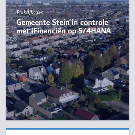
Praktijkcase
Gemeente Stein in controle
met iFinanciën op S/4HANA