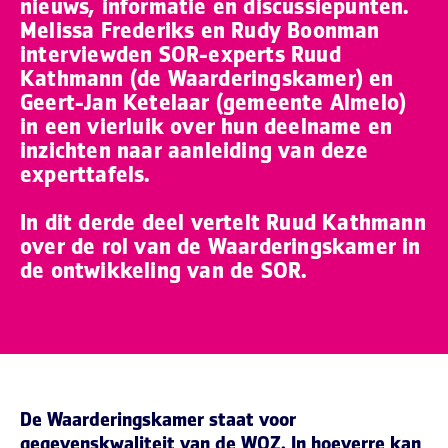
nieuws, informatie en discussiepunten.
Melissa Frederiks en Rudy Boonman
interviewden SOR-experts Ruud
Kathmann (de Waarderingskamer) en
Geert-Jan Ketelaar (gemeente Almelo)
in een vierluik over hun deelname en
inzichten naar aanleiding van deze
experttafels.
In dit derde deel vertelt Ruud Kathmann
over de rol van de Waarderingskamer in
de ontwikkeling van de SOR.
De Waarderingskamer staat voor
gegevenskwaliteit van de WOZ. In hoeverre kan