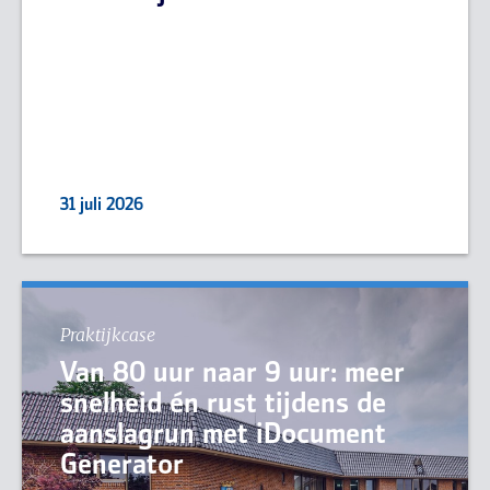
31 juli 2026
Praktijkcase
Van 80 uur naar 9 uur: meer
snelheid én rust tijdens de
aanslagrun met iDocument
Generator