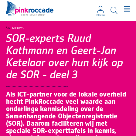
TOPdesk
Direct naar de content
NIEUWS
SOR-experts Ruud
Kathmann en Geert-Jan
Ketelaar over hun kijk op
de SOR - deel 3
Als ICT-partner voor de lokale overheid
hecht PinkRoccade veel waarde aan
onderlinge kennisdeling over de
Samenhangende Objectenregistratie
(SOR). Daarom faciliteren wij met
speciale SOR-experttafels in kennis,