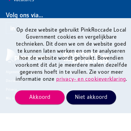
Vacatures
Volg ons via...
Op deze website gebruikt PinkRoccade Local
Government cookies en vergelijkbare
technieken. Dit doen we om de website goed
te kunnen laten werken en om te analyseren
hoe de website wordt gebruikt. Bovendien
voorkomt dit dat je meerdere malen dezelfde
gegevens hoeft in te vullen. Zie voor meer
Algemene voorwaarden
informatie onze
privacy- en cookieverklaring
.
Disclaimer
Privacy
Akkoord
Niet akkoord
Mis niets en ontvang onze nieuwsbrief