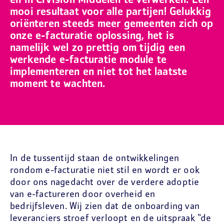
en in CiVision Middelen te verwerken. Een
mooi resultaat voor alle partijen! Gelukkig
oriënteren steeds meer gemeenten zich op
onze e-facturatie oplossing, het is
namelijk wel zo prettig om tijdig een
werkende e-facturatie module te
implementeren en niet tot het laatste
moment te wachten.
In de tussentijd staan de ontwikkelingen
rondom e-facturatie niet stil en wordt er ook
door ons nagedacht over de verdere adoptie
van e-factureren door overheid en
bedrijfsleven. Wij zien dat de onboarding van
leveranciers stroef verloopt en de uitspraak “de