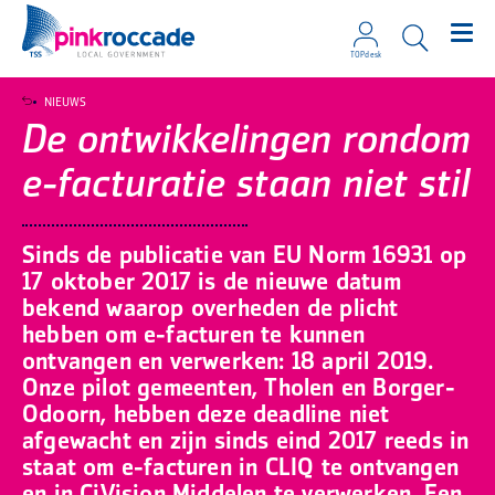
TOPdesk
Direct naar de content
NIEUWS
De ontwikkelingen rondom
e-facturatie staan niet stil
Sinds de publicatie van EU Norm 16931 op
17 oktober 2017 is de nieuwe datum
bekend waarop overheden de plicht
hebben om e-facturen te kunnen
ontvangen en verwerken: 18 april 2019.
Onze pilot gemeenten, Tholen en Borger-
Odoorn, hebben deze deadline niet
afgewacht en zijn sinds eind 2017 reeds in
staat om e-facturen in CLIQ te ontvangen