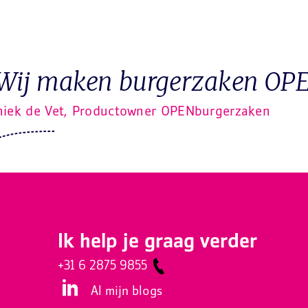
Wij maken burgerzaken OPE
niek de Vet, Productowner OPENburgerzaken
Ik help je graag verder
+31 6 2875 9855
Al mijn blogs