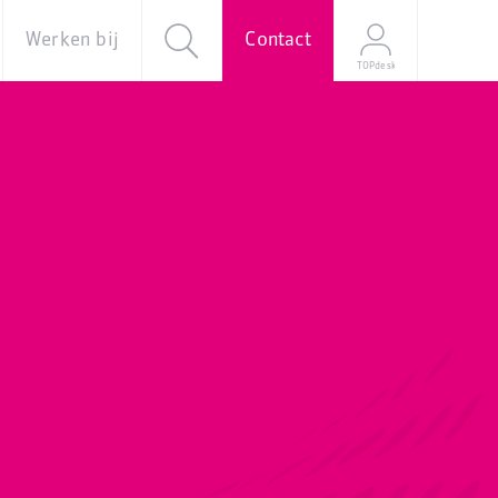
Werken bij
Contact
TOPdesk
al
Over ons
Vacatures
e
Onze
verhalen
Young
Professional
Programma
Stage
Mijn
sollicitatie