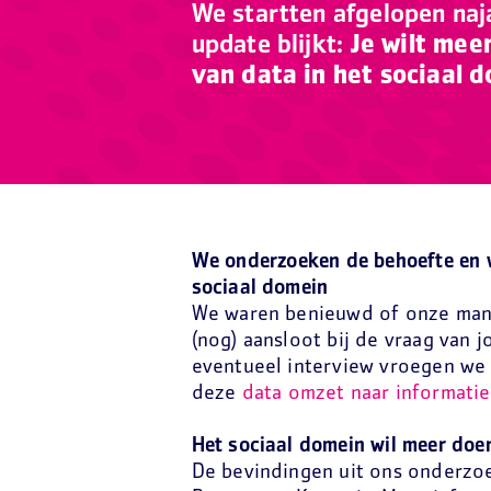
We startten afgelopen naj
update blijkt:
Je wilt mee
van data in het sociaal d
We
onderzoeken de behoefte en
sociaal domein
We waren benieuwd of onze manie
(nog) aansloot bij de vraag van
eventueel interview vroegen we 
deze
data omzet naar informatie
Het sociaal domein wil meer doe
De bevindingen uit ons onderzoe