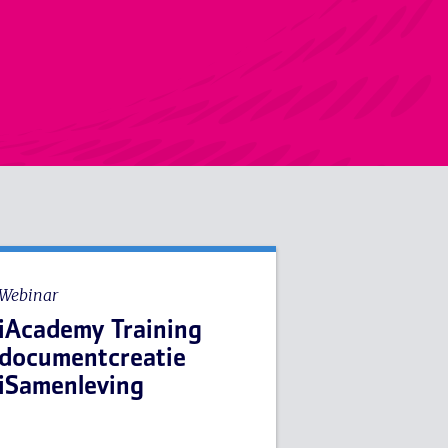
Webinar
iAcademy Training
documentcreatie
iSamenleving