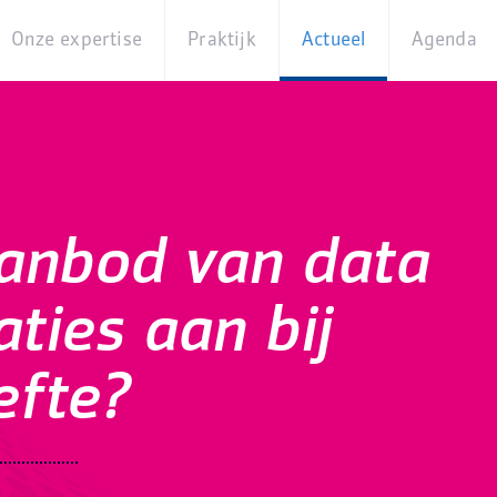
Onze expertise
Praktijk
Actueel
Agenda
Beleidsterreinen
Praktijkcases
Nieuws
Digita
Producten
Partner van
Blogs
Op
Betekenis
locati
Experts
Best
aanbod van data
Practices
Thema's
iBurgerzaken
aties aan bij
Innovaties
efte?