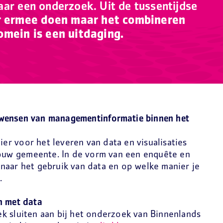
aar een onderzoek. Uit de tussentijdse
r ermee doen maar het combineren
omein is een uitdaging.
 wensen van managementinformatie binnen het
r voor het leveren van data en visualisaties
 jouw gemeente. In de vorm van een enquête en
naar het gebruik van data en op welke manier je
.
n met data
k sluiten aan bij het onderzoek van Binnenlands