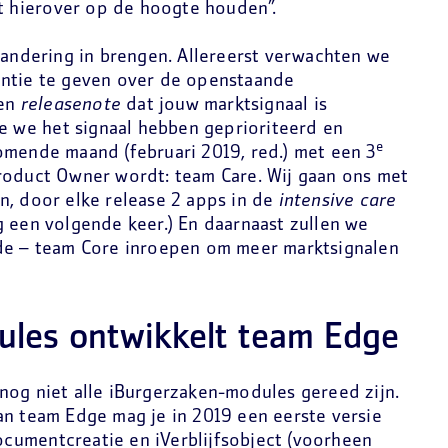
nt hierover op de hoogte houden”.
randering in brengen. Allereerst verwachten we
antie te geven over de openstaande
een
releasenote
dat jouw marktsignaal is
oe we het signaal hebben geprioriteerd en
e
omende maand (februari 2019, red.) met een 3
roduct Owner wordt: team Care. Wij gaan ons met
n, door elke release 2 apps in de
intensive care
g een volgende keer.) En daarnaast zullen we
nde – team Core inroepen om meer marktsignalen
les ontwikkelt team Edge
nog niet alle iBurgerzaken-modules gereed zijn.
an team Edge mag je in 2019 een eerste versie
Documentcreatie en iVerblijfsobject (voorheen