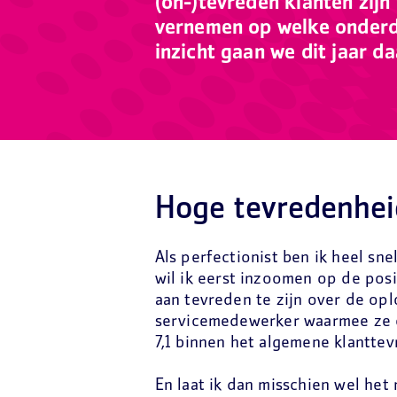
(on-)tevreden klanten zijn
vernemen op welke onderde
inzicht gaan we dit jaar d
Hoge tevredenhei
Als perfectionist ben ik heel sne
wil ik eerst inzoomen op de pos
aan tevreden te zijn over de opl
servicemedewerker waarmee ze 
7,1 binnen het algemene klantte
En laat ik dan misschien wel he