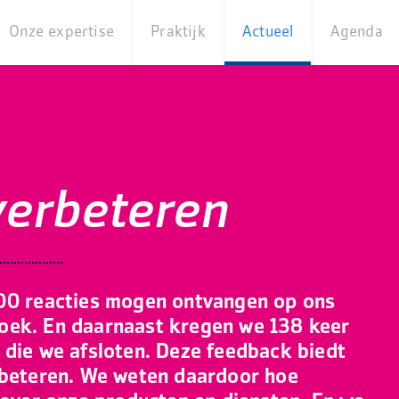
Onze expertise
Praktijk
Actueel
Agenda
Beleidsterreinen
Praktijkcases
Nieuws
Digita
Producten
Partner van
Blogs
Op
Betekenis
locati
Experts
Best
verbeteren
Practices
Thema's
iBurgerzaken
Innovaties
200 reacties mogen ontvangen op ons
oek. En daarnaast kregen we 138 keer
 die we afsloten. Deze feedback biedt
rbeteren. We weten daardoor hoe