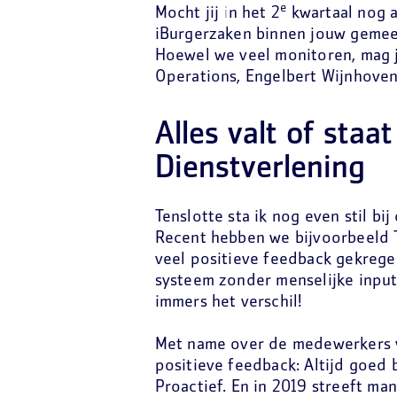
e
Mocht jij in het 2
kwartaal nog a
iBurgerzaken binnen jouw gemee
Hoewel we veel monitoren, mag j
Operations, Engelbert Wijnhoven
Alles valt of staa
Dienstverlening
Tenslotte sta ik nog even stil bi
Recent hebben we bijvoorbeeld 
veel positieve feedback gekregen
systeem zonder menselijke inpu
immers het verschil!
Met name over de medewerkers v
positieve feedback: Altijd goed b
Proactief. En in 2019 streeft ma