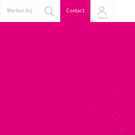
Werken bij
Contact
TOPdesk
al
Over ons
Vacatures
e
Onze
verhalen
Young
Professional
Programma
Stage
Mijn
sollicitatie