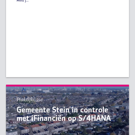
Meld j...
Praktijkcase
Gemeente Stein in controle
met iFinanciën op S/4HANA