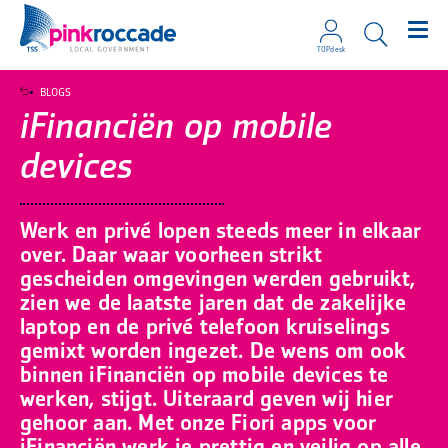
TOPdesk
Direct naar de content
BLOGS
iFinanciën op mobile
devices
Werk en privé lopen steeds meer in elkaar
over. Daar waar voorheen strikt
gescheiden omgevingen werden gebruikt,
zien we de laatste jaren dat de zakelijke
laptop en de privé telefoon kruiselings
gemixt worden ingezet. De wens om ook
binnen iFinanciën op mobile devices te
werken, stijgt. Uiteraard geven wij hier
gehoor aan. Met onze Fiori apps voor