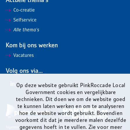
Actuele thema's
Co-creatie
Selfservice
Alle thema's
Kom bij ons werken
Vacatures
Volg ons via...
Op deze website gebruikt PinkRoccade Local
Government cookies en vergelijkbare
technieken. Dit doen we om de website goed
te kunnen laten werken en om te analyseren
hoe de website wordt gebruikt. Bovendien
voorkomt dit dat je meerdere malen dezelfde
gegevens hoeft in te vullen. Zie voor meer
Algemene voorwaarden