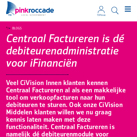
TOPdesk
Direct naar de content
BLOGS
Centraal Factureren is dé
debiteurenadministratie
voor iFinanciën
Veel CiVision Innen klanten kennen
Centraal Factureren al als een makkelijke
tool om verkoopfacturen naar hun
debiteuren te sturen. Ook onze CiVision
Middelen klanten willen we nu graag
kennis laten maken met deze
functionaliteit. Centraal Factureren is
namelijk dé debiteurenmodule voor