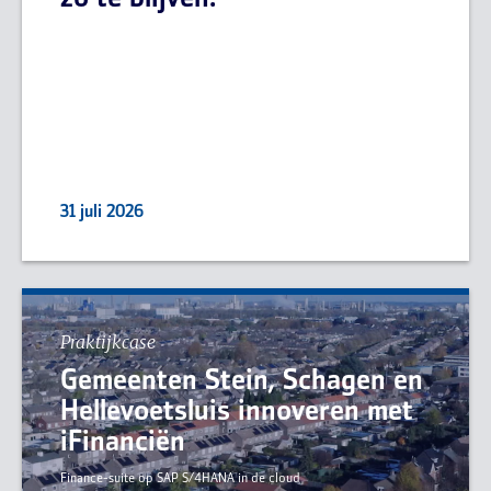
zo te blijven.
31 juli 2026
Praktijkcase
Gemeenten Stein, Schagen en
Hellevoetsluis innoveren met
iFinanciën
Finance-suite op SAP S/4HANA in de cloud