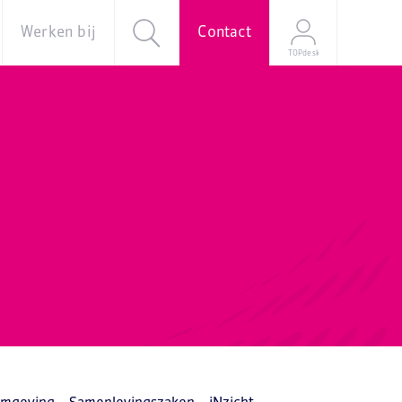
Werken bij
Contact
TOPdesk
al
Over ons
Vacatures
e
Onze
verhalen
Young
Professional
Programma
Stage
Mijn
sollicitatie