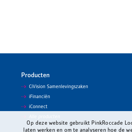
Producten
CiVision Samenlevingszaken
iFinanciën
iConnect
Alle producten
Op deze website gebruikt PinkRoccade Loc
laten werken en om te analyseren hoe de w