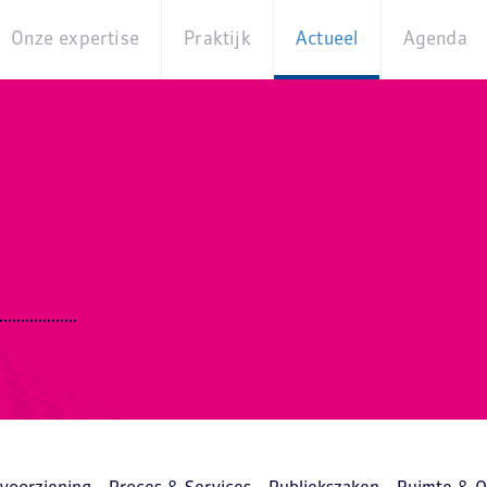
Onze expertise
Praktijk
Actueel
Agenda
Beleidsterreinen
Praktijkcases
Nieuws
Digita
Producten
Partner van
Blogs
Op
Betekenis
locati
Experts
Best
Practices
Thema's
iBurgerzaken
Innovaties