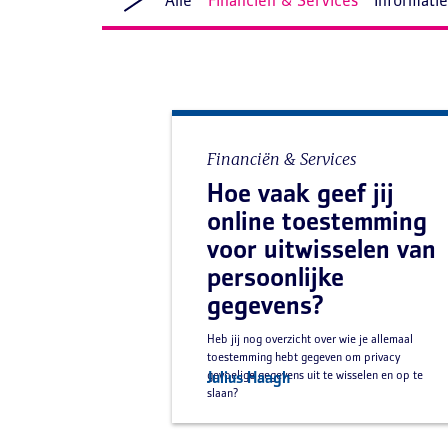
Alle
Financiën & Services
Informati
Financiën & Services
Hoe vaak geef jij
online toestemming
voor uitwisselen van
persoonlijke
gegevens?
Heb jij nog overzicht over wie je allemaal
toestemming hebt gegeven om privacy
gevoelige gegevens uit te wisselen en op te
Julius Haagh
slaan?