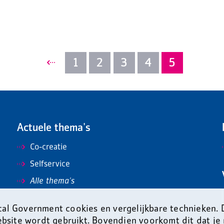
1
2
3
4
5
Actuele thema's
Co-creatie
Selfservice
Alle thema's
al Government cookies en vergelijkbare technieken.
ebsite wordt gebruikt. Bovendien voorkomt dit dat je