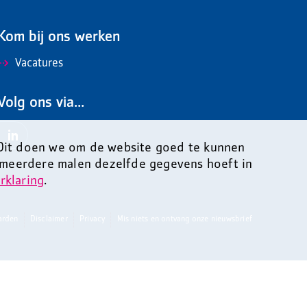
Kom bij ons werken
Vacatures
Volg ons via...
 Dit doen we om de website goed te kunnen
 meerdere malen dezelfde gegevens hoeft in
rklaring
.
arden
Disclaimer
Privacy
Mis niets en ontvang onze nieuwsbrief