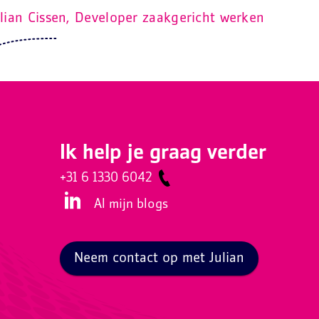
lian Cissen, Developer zaakgericht werken
Ik help je graag verder
+31 6 1330 6042
Al mijn blogs
Neem contact op met Julian