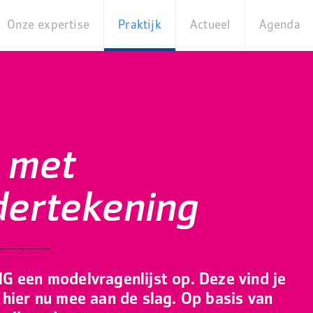
Onze expertise
Praktijk
Actueel
Agenda
Beleidsterreinen
Praktijkcases
Nieuws
Digita
Producten
Partner van
Blogs
Op
Betekenis
locati
Experts
Best
t met
Practices
Thema's
iBurgerzaken
dertekening
Innovaties
G een modelvragenlijst op. Deze vind je
hier nu mee aan de slag. Op basis van