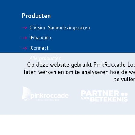
Producten
CiVision Samenlevingszaken
iFinanciën
iConnect
Alle producten
Op deze website gebruikt PinkRoccade Loc
laten werken en om te analyseren hoe de w
te vulle