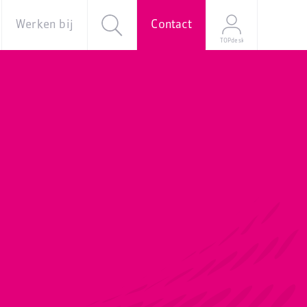
Werken bij
Contact
TOPdesk
al
Over ons
Vacatures
e
Onze
verhalen
Young
Professional
Programma
Stage
Mijn
sollicitatie