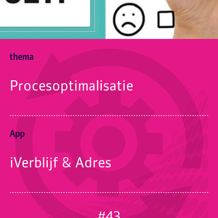
thema
Procesoptimalisatie
App
iVerblijf & Adres