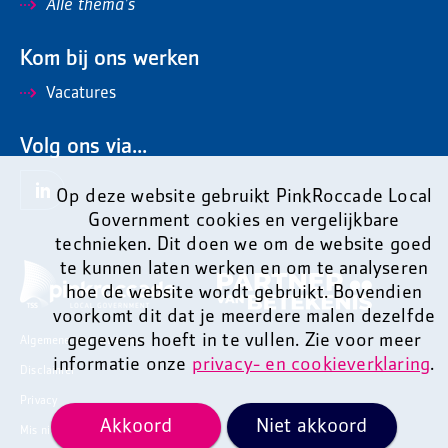
Alle thema's
Kom bij ons werken
Vacatures
Volg ons via...
Op deze website gebruikt PinkRoccade Local
Government cookies en vergelijkbare
technieken. Dit doen we om de website goed
te kunnen laten werken en om te analyseren
hoe de website wordt gebruikt. Bovendien
voorkomt dit dat je meerdere malen dezelfde
gegevens hoeft in te vullen. Zie voor meer
Algemene voorwaarden
informatie onze
privacy- en cookieverklaring
.
Disclaimer
Privacy
Akkoord
Niet akkoord
Mis niets en ontvang onze nieuwsbrief