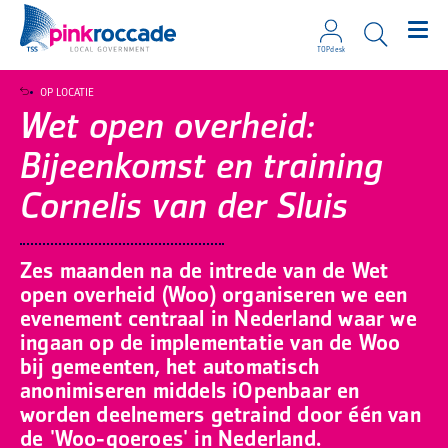
TOPdesk
Direct naar de content
OP LOCATIE
Wet open overheid:
Bijeenkomst en training
Cornelis van der Sluis
Zes maanden na de intrede van de Wet
open overheid (Woo) organiseren we een
evenement centraal in Nederland waar we
ingaan op de implementatie van de Woo
bij gemeenten, het automatisch
anonimiseren middels iOpenbaar en
worden deelnemers getraind door één van
de 'Woo-goeroes' in Nederland.