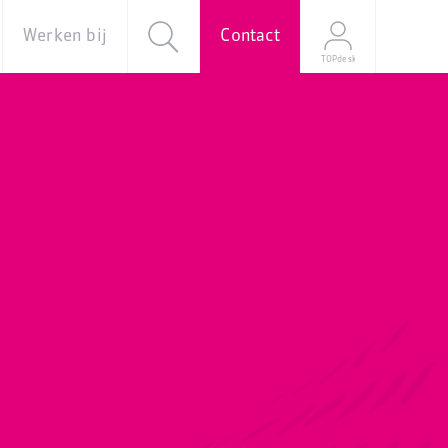
Werken bij
Contact
TOPdesk
al
Over ons
Vacatures
e
Onze
verhalen
Young
Professional
Programma
Stage
Mijn
sollicitatie