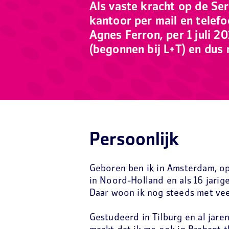
Als vaste kracht op de Ser
kantoor per mail en telefo
Agnes Ferron, per 1 juli 20
(begonnen bij L+T) en dus 
Persoonlijk
Geboren ben ik in Amsterdam, o
in Noord-Holland en als 16 jarig
Daar woon ik nog steeds met veel
Gestudeerd in Tilburg en al jare