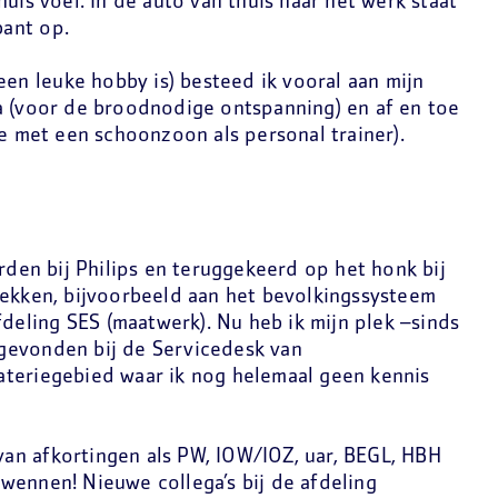
uis voel. In de auto van thuis naar het werk staat
ant op.
 een leuke hobby is) besteed ik vooral aan mijn
a (voor de broodnodige ontspanning) en af en toe
je met een schoonzoon als personal trainer).
en bij Philips en teruggekeerd op het honk bij
lekken, bijvoorbeeld aan het bevolkingssysteem
fdeling SES (maatwerk). Nu heb ik mijn plek –sinds
gevonden bij de Servicedesk van
teriegebied waar ik nog helemaal geen kennis
 van afkortingen als PW, IOW/IOZ, uar, BEGL, HBH
wennen! Nieuwe collega’s bij de afdeling