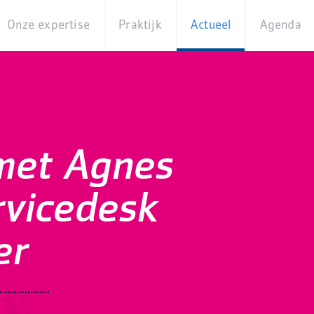
Onze expertise
Praktijk
Actueel
Agenda
Beleidsterreinen
Praktijkcases
Nieuws
Digita
Producten
Partner van
Blogs
Op
Betekenis
locati
Experts
Best
 met Agnes
Practices
Thema's
iBurgerzaken
rvicedesk
Innovaties
er