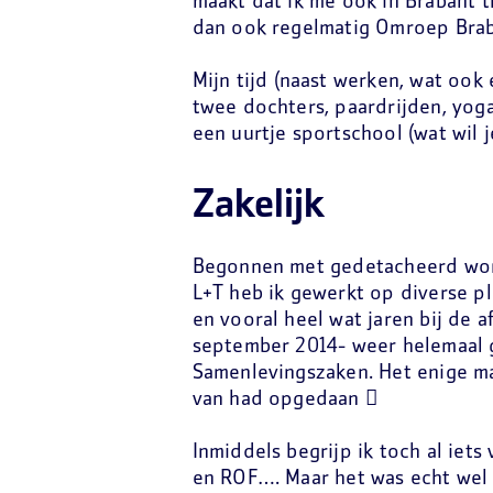
maakt dat ik me ook in Brabant th
dan ook regelmatig Omroep Brab
Mijn tijd (naast werken, wat ook
twee dochters, paardrijden, yog
een uurtje sportschool (wat wil 
Zakelijk
Begonnen met gedetacheerd word
L+T heb ik gewerkt op diverse p
en vooral heel wat jaren bij de a
september 2014- weer helemaal 
Samenlevingszaken. Het enige ma
van had opgedaan 
Inmiddels begrijp ik toch al iets
en ROF…. Maar het was echt wel 