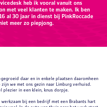
vicedesk heb ik vooral vanuit ons
on met veel klanten te maken. Ik ben
16 al 30 jaar in dienst bij PinkRoccade
niet meer zo piepjong.
pgegroeid daar en in enkele plaatsen daaromheen
e zijn we met ons gezin naar Limburg verhuisd.
 plezier in een klein, knus dorpje.
n werkzaam bij een bedrijf met een Brabants hart