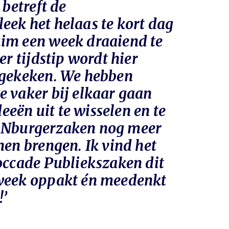
 betreft de
eek het helaas te kort dag
im een week draaiend te
er tijdstip wordt hier
 gekeken. We hebben
e vaker bij elkaar gaan
eën uit te wisselen en te
ENburgerzaken nog meer
nen brengen. Ik vind het
Roccade Publiekszaken dit
eweek oppakt én meedenkt
!’