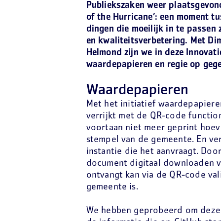
Publiekszaken weer plaatsgevond
of the Hurricane’: een moment t
dingen die moeilijk in te passen 
en kwaliteitsverbetering. Met D
Helmond zijn we in deze Innovat
waardepapieren en regie op geg
Waardepapieren
Met het initiatief waardepapier
verrijkt met de QR-code functiona
voortaan niet meer geprint hoeve
stempel van de gemeente. En ve
instantie die het aanvraagt. Doo
document digitaal downloaden va
ontvangt kan via de QR-code val
gemeente is.
We hebben geprobeerd om deze t