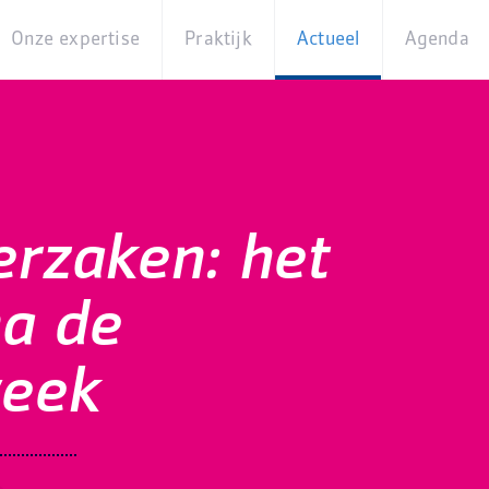
Onze expertise
Praktijk
Actueel
Agenda
Beleidsterreinen
Praktijkcases
Nieuws
Digita
Producten
Partner van
Blogs
Op
Betekenis
locati
Experts
Best
rzaken: het
Practices
Thema's
iBurgerzaken
na de
Innovaties
week