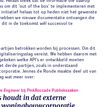
nd. Helaas bleek dat de informatie die daarop
s om dit ‘out of the box’ te implementeren met
 initiatief helaas tot op heden niet het gewenste
s hebben we nieuwe documentatie ontvangen die
dit in de toekomst wél succesvol te
artijen betrokken worden bij processen. Om dit
igitaliseringsslag vereist. We hebben daarom met
s gekeken welke API’s er ontwikkeld moeten
 derde partijen, zoals in onderstaand
orporatie. Jennes de Ronde maakte deel uit van
aag wat meer over:
e Engineer bij PinkRoccade Publiekszaken
 houdt in dat externe
en woningbouwcorporatie,