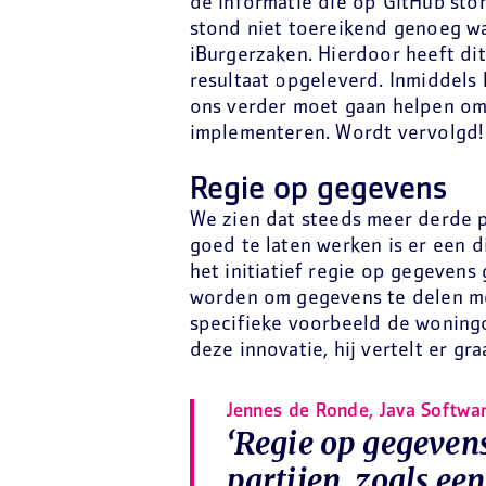
de informatie die op GitHub sto
stond niet toereikend genoeg wa
iBurgerzaken. Hierdoor heeft dit
resultaat opgeleverd. Inmiddel
ons verder moet gaan helpen om 
implementeren. Wordt vervolgd!
Regie op gegevens
We zien dat steeds meer derde p
goed te laten werken is er een d
het initiatief regie op gegeven
worden om gegevens te delen met
specifieke voorbeeld de woningc
deze innovatie, hij vertelt er gr
Jennes de Ronde, Java Softwar
‘Regie op gegevens
partijen, zoals e