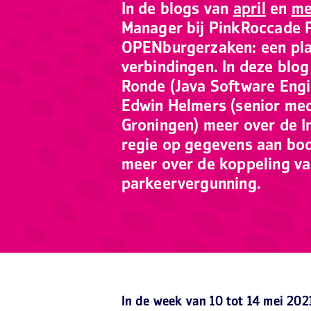
In de blogs van
april
en
me
Manager bij PinkRoccade P
OPENburgerzaken: een pla
verbindingen. In deze blo
Ronde (Java Software Engi
Edwin Helmers (senior me
Groningen) meer over de 
regie op gegevens aan bo
meer over de koppeling va
parkeervergunning.
In de week van 10 tot 14 mei 20