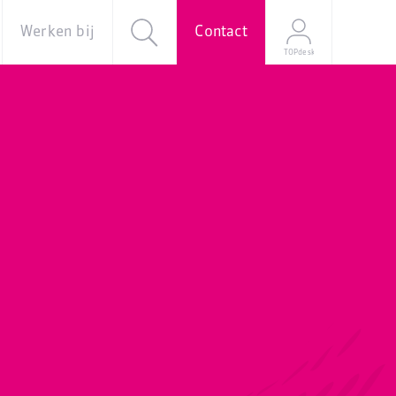
Werken bij
Contact
TOPdesk
al
Over ons
Vacatures
e
Onze
verhalen
Young
Professional
Programma
Stage
Mijn
sollicitatie