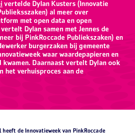
i
vertelde Dylan Kusters (Innovatie
ublieksszaken) al meer over
tform met open data en open
g vertelt Dylan samen met Jennes de
neer bij PinkRoccade Publiekszaken) en
dewerker burgerzaken bij gemeente
Innovatieweek waar waardepapieren en
d kwamen. Daarnaast vertelt Dylan ook
n het verhuisproces aan de
21 heeft de Innovatieweek van PinkRoccade