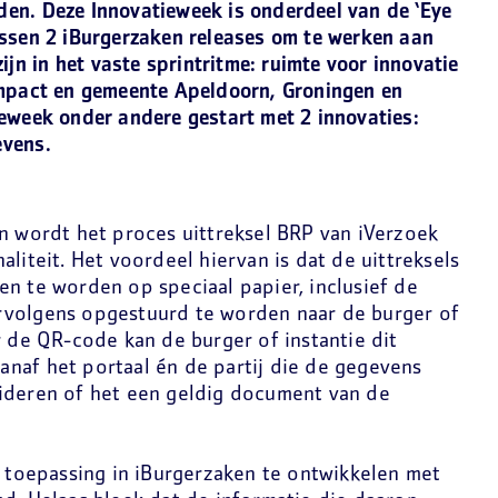
en. Deze Innovatieweek is onderdeel van de ‘Eye
ussen 2 iBurgerzaken releases om te werken aan
zijn in het vaste sprintritme: ruimte voor innovatie
impact en gemeente Apeldoorn, Groningen en
ieweek onder andere gestart met 2 innovaties:
evens.
en wordt het proces uittreksel BRP van iVerzoek
liteit. Het voordeel hiervan is dat de uittreksels
n te worden op speciaal papier, inclusief de
rvolgens opgestuurd te worden naar de burger of
r de QR-code kan de burger of instantie dit
naf het portaal én de partij die de gegevens
ideren of het een geldig document van de
oepassing in iBurgerzaken te ontwikkelen met