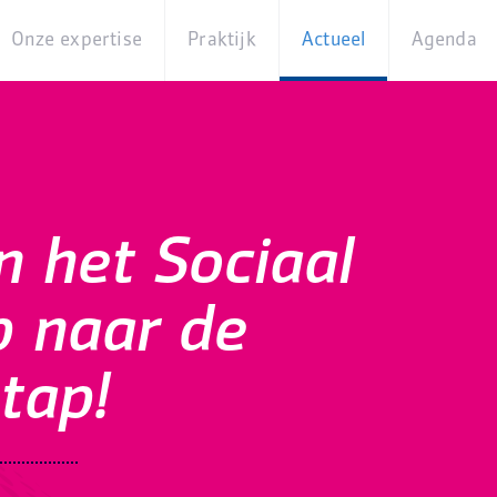
Onze expertise
Praktijk
Actueel
Agenda
Beleidsterreinen
Praktijkcases
Nieuws
Digita
Producten
Partner van
Blogs
Op
Betekenis
locati
Experts
Best
n het Sociaal
Practices
Thema's
iBurgerzaken
p naar de
Innovaties
tap!