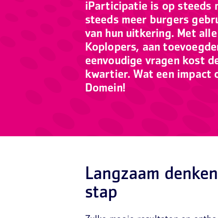
iParticipatie is op steeds
steeds meer burgers gebru
van hun uitkering. Met all
Koplopers, aan toevoegden
eenvoudige vragen kost d
kwartier. Wat een impact o
Domein!
Langzaam denken 
stap