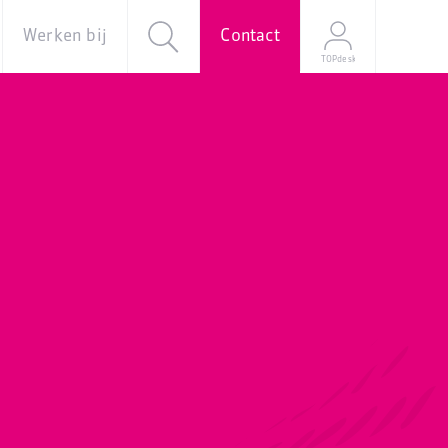
Werken bij
Contact
TOPdesk
al
Over ons
Vacatures
e
Onze
verhalen
Young
Professional
Programma
Stage
Mijn
sollicitatie