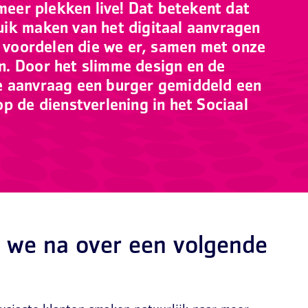
 meer plekken live! Dat betekent dat
ik maken van het digitaal aanvragen
e voordelen die we er, samen met onze
. Door het slimme design en de
e aanvraag een burger gemiddeld een
p de dienstverlening in het Sociaal
we na over een volgende