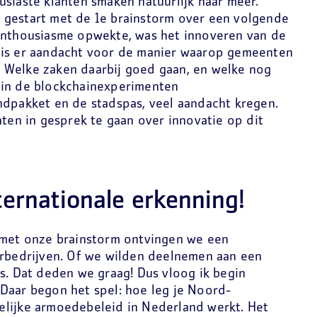
siaste klanten smaken natuurlijk naar meer.
 gestart met de 1e brainstorm over een volgende
enthousiasme opwekte, was het innoveren van de
 is er aandacht voor de manier waarop gemeenten
 Welke zaken daarbij goed gaan, en welke nog
 in de blockchainexperimenten
ndpakket en de stadspas, veel aandacht kregen.
n in gesprek te gaan over innovatie op dit
ternationale erkenning!
 met onze brainstorm ontvingen we een
erbedrijven. Of we wilden deelnemen aan een
s. Dat deden we graag! Dus vloog ik begin
Daar begon het spel: hoe leg je Noord-
lijke armoedebeleid in Nederland werkt. Het