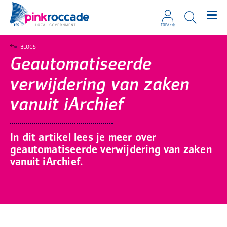
TOPdesk
Direct naar de content
BLOGS
Geautomatiseerde
verwijdering van zaken
vanuit iArchief
In dit artikel lees je meer over
geautomatiseerde verwijdering van zaken
vanuit iArchief.