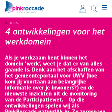
TOPdesk
Direct naar de content
BLOGS
4 ontwikkelingen voor het
werkdomein
Als je werkzaam bent binnen het
domein ‘werk’, weet je dat er van alles
gaande is. Denk aan het afschaffen van
het gemeenteportaal voor UWV (hoe
kom jij voortaan aan belangrijke
informatie over je inwoners?) en de
nieuwste inzichten uit de monitoring
van de Participatiewet. Op die
ontwikkelingen spelen wij als