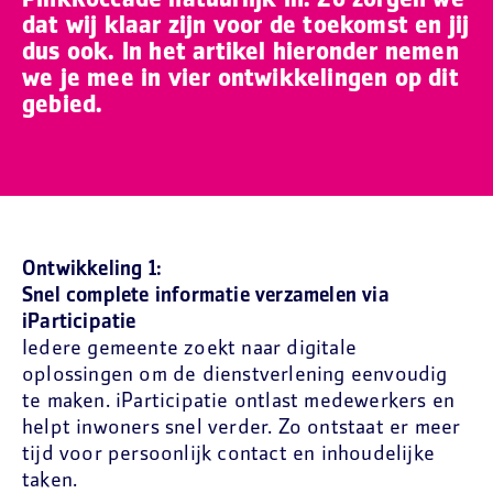
PinkRoccade natuurlijk in. Zo zorgen we
dat wij klaar zijn voor de toekomst en jij
dus ook. In het artikel hieronder nemen
we je mee in vier ontwikkelingen op dit
gebied.
Ontwikkeling 1:
Snel complete informatie verzamelen via
iParticipatie
Iedere gemeente zoekt naar digitale
oplossingen om de dienstverlening eenvoudig
te maken. iParticipatie ontlast medewerkers en
helpt inwoners snel verder. Zo ontstaat er meer
tijd voor persoonlijk contact en inhoudelijke
taken.